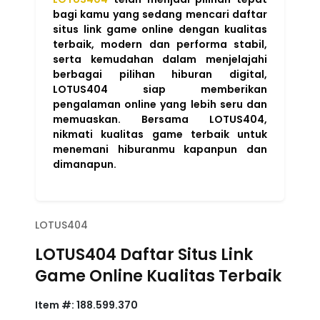
bagi kamu yang sedang mencari daftar
situs link game online dengan kualitas
terbaik, modern dan performa stabil,
serta kemudahan dalam menjelajahi
berbagai pilihan hiburan digital,
LOTUS404 siap memberikan
pengalaman online yang lebih seru dan
memuaskan. Bersama LOTUS404,
nikmati kualitas game terbaik untuk
menemani hiburanmu kapanpun dan
dimanapun.
LOTUS404
LOTUS404 Daftar Situs Link
Game Online Kualitas Terbaik
Item #:
188.599.370