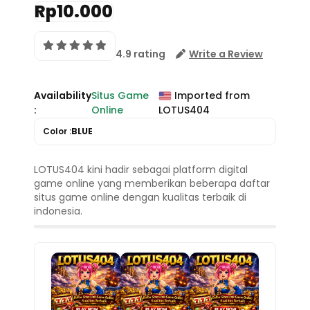
Rp10.000
4.9 rating
Write a Review
Availability
Situs Game
Imported from
:
Online
LOTUS404
Color :
BLUE
LOTUS404 kini hadir sebagai platform digital
game online yang memberikan beberapa daftar
situs game online dengan kualitas terbaik di
indonesia.