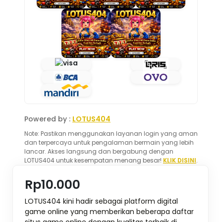
Powered by :
LOTUS404
Note: Pastikan menggunakan layanan login yang aman
dan terpercaya untuk pengalaman bermain yang lebih
lancar. Akses langsung dan bergabung dengan
LOTUS404 untuk kesempatan menang besar!
KLIK DISINI
.
Rp10.000
LOTUS404 kini hadir sebagai platform digital
game online yang memberikan beberapa daftar
situs game online dengan kualitas terbaik di