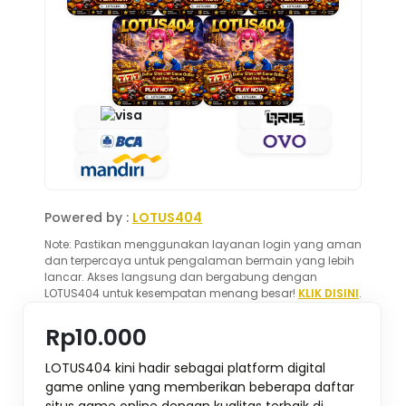
Powered by :
LOTUS404
Note: Pastikan menggunakan layanan login yang aman
dan terpercaya untuk pengalaman bermain yang lebih
lancar. Akses langsung dan bergabung dengan
LOTUS404 untuk kesempatan menang besar!
KLIK DISINI
.
Rp10.000
LOTUS404 kini hadir sebagai platform digital
game online yang memberikan beberapa daftar
situs game online dengan kualitas terbaik di