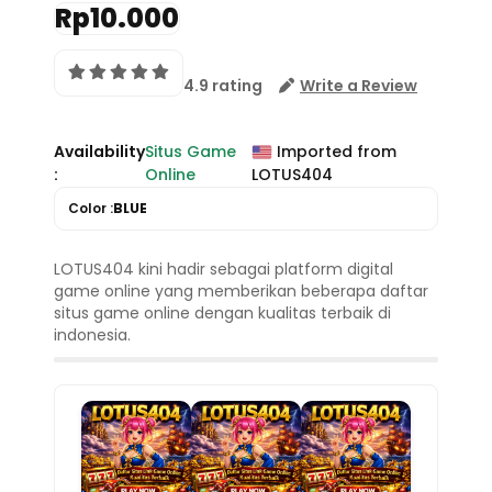
Rp10.000
4.9 rating
Write a Review
Availability
Situs Game
Imported from
:
Online
LOTUS404
Color :
BLUE
LOTUS404 kini hadir sebagai platform digital
game online yang memberikan beberapa daftar
situs game online dengan kualitas terbaik di
indonesia.