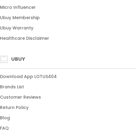
Micro Influencer
Ubuy Membership
Ubuy Warranty
Healthcare Disclaimer
UBUY
Download App LOTUS404
Brands List
Customer Reviews
Return Policy
Blog
FAQ