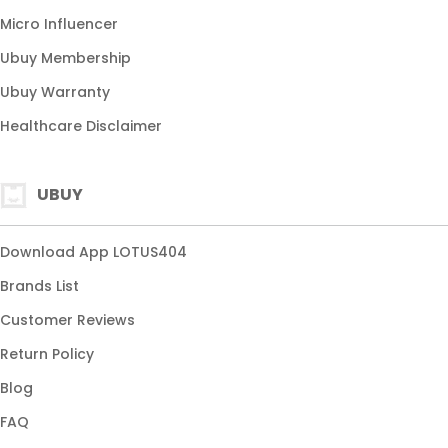
Micro Influencer
Ubuy Membership
Ubuy Warranty
Healthcare Disclaimer
UBUY
Download App LOTUS404
Brands List
Customer Reviews
Return Policy
Blog
FAQ