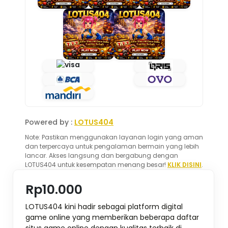
Powered by :
LOTUS404
Note: Pastikan menggunakan layanan login yang aman
dan terpercaya untuk pengalaman bermain yang lebih
lancar. Akses langsung dan bergabung dengan
LOTUS404 untuk kesempatan menang besar!
KLIK DISINI
.
Rp10.000
LOTUS404 kini hadir sebagai platform digital
game online yang memberikan beberapa daftar
situs game online dengan kualitas terbaik di