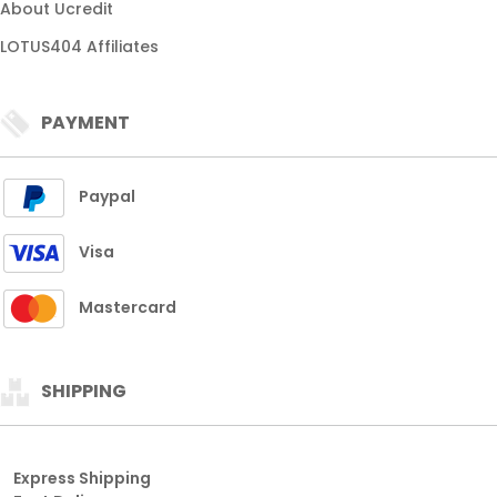
About Ucredit
LOTUS404 Affiliates
PAYMENT
Paypal
Visa
Mastercard
SHIPPING
Express Shipping