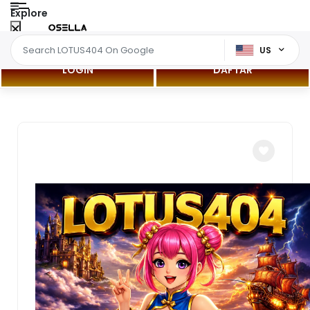
Explore
US
LOGIN
DAFTAR